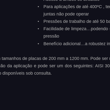
•
Para
aplicações
de
até
400ºC
,
te
juntas não pode operar
•
Pressões de trabalho de até 50 ba
•
Facilidade
de
limpeza…podendo
pressão
•
Benefício adicional…a robustez in
m tamanhos de placas de 200 mm a 1200 mm. 
Pode ser 
ção
da
aplicação
e
pode
ser
um
dos
seguintes:
AISI
30
 disponíveis sob consulta. 