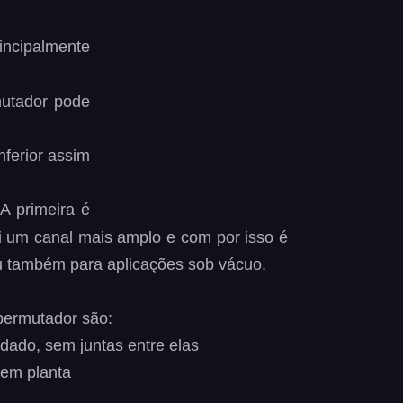
incipalmente 
utador
pode 
nferior
assim 
A
primeira
é 
i
um
canal
mais
amplo
e
com
por
isso
é 
u também para aplicações sob vácuo.
 permutador são:
dado, sem juntas entre elas
em planta