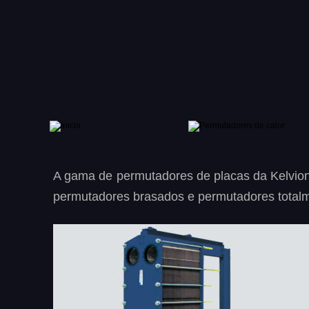
A
gama
de
permutadores
de
placas
da
Kelvio
permutadores brasados e permutadores totalm