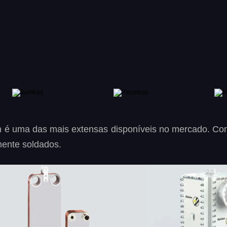
n
é
uma
das
mais
extensas
disponíveis
no
mercado.
Co
ente soldados. 