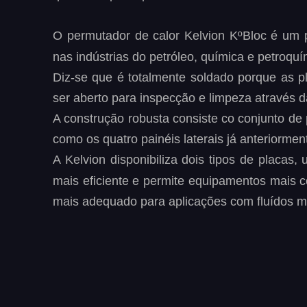
O
permutador
de
calor
Kelvion
KºBloc
é
um
nas indústrias do petróleo, química e petroquím
Diz-se
que
é
totalmente
soldado
porque
as
p
ser aberto para inspecção e limpeza através d
A
construção
robusta
consiste
co
conjunto
de
como os quatro painéis laterais já anteriorment
A
Kelvion
disponibiliza
dois
tipos
de
placas,
mais
eficiente
e
permite
equipamentos
mais
c
mais adequado para aplicações com fluídos m