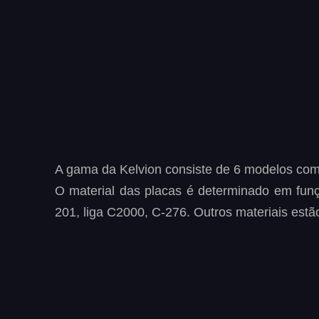
A gama da Kelvion consiste de 6 modelos co
O
material
das
placas
é
determinado
em
fun
201, liga C2000, C-276. Outros materiais estão