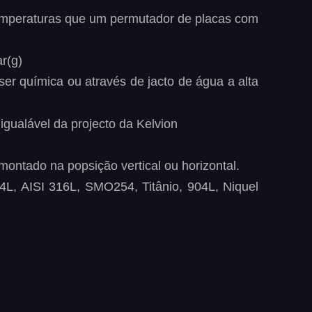
mperaturas
que
um
permutador
de
placas
com 
r(g)
ser
química
ou
através
de
jacto
de
água
a
alta 
igualável da projecto da Kelvion 
montado na popsição vertical ou horizontal.
4L,
AISI
316L,
SMO254,
Titânio,
904L,
Niquel 