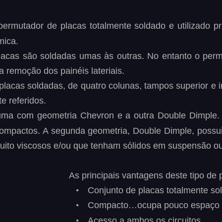
permutador
de
placas
totalmente
soldado
e
utilizado
pr
ica.  
lacas
são
soldadas
umas
às
outras.
No
entanto
o
perm
a remoção dos painéis lateriais.
placas
soldadas,
de
quatro
colunas,
tampos
superior
e
i
e referidos.
uma
com
geometria
Chevron
e
a
outra
Double
Dimple
.
ompactos. 
A
segunda
geometria,
Double
Dimple
,
possu
uito viscosos e/ou que tenham sólidos em suspensão o
As principais vantagens deste tipo de
•
Conjunto de placas totalmente sol
•
Compacto…ocupa pouco espaço 
•
Acesso a ambos os circuitos